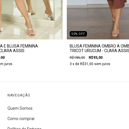
50
%
OFF
A E BLUSA FEMININA
BLUSA FEMININA OMBRO A OM
CLARA ASSIS
TRICOT URUCUM - CLARA ASSI
,00
R$186,00
R$93,00
m juros
3
x de
R$31,00
sem juros
NAVEGAÇÃO
Quem Somos
Como comprar
Política de Entrega