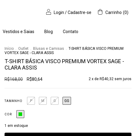
Login
/
Cadastre-se
Carrinho
(
0
)
Vestidos e Saias
Blog
Contato
Início
.
Outlet
.
Blusas e Camisas
.
T-SHIRT BÁSICA VISCO PREMIUM
VORTEX SAGE - CLARA ASSIS
T-SHIRT BÁSICA VISCO PREMIUM VORTEX SAGE -
CLARA ASSIS
R$168,00
R$80,64
2
x de
R$40,32
sem juros
P
M
G
GG
TAMANHO
COR
1
em estoque