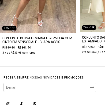
70
%
OFF
70
%
OFF
CONJUNTO SAI
CONJUNTO BLUSA FEMININA E BERMUDA COM
ESTAMPADO - 
CINTO EM SENSORIALE - CLARA ASSIS
R$270,00
R$81
R$339,80
R$101,94
2
x de
R$40,50
se
3
x de
R$33,98
sem juros
RECEBA SEMPRE NOSSAS NOVIDADES E PROMOÇÕES