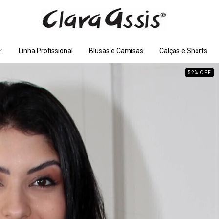
Linha Profissional
Blusas e Camisas
Calças e Shorts
52
%
OFF