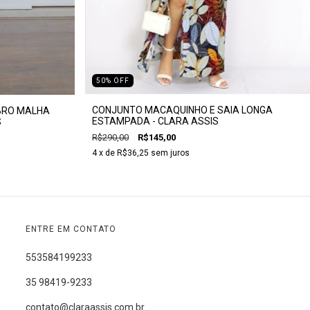
50
%
OFF
CONJUNTO MACAQUINHO E SAIA LONGA
BRO MALHA
ESTAMPADA - CLARA ASSIS
S
R$290,00
R$145,00
4
x de
R$36,25
sem juros
ENTRE EM CONTATO
553584199233
35 98419-9233
contato@claraassis.com.br