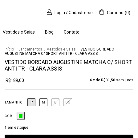
Login
/
Cadastre-se
Carrinho
(
0
)
Vestidos e Saias
Blog
Contato
Início
.
Lançamentos
.
Vestidos e Saias
.
VESTIDO BORDADO
AUGUSTINE MATCHA C/ SHORT ANTI TR - CLARA ASSIS
VESTIDO BORDADO AUGUSTINE MATCHA C/ SHORT
ANTI TR - CLARA ASSIS
R$189,00
6
x de
R$31,50
sem juros
P
M
G
GG
TAMANHO
COR
1
em estoque