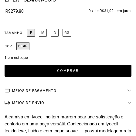
R$279,80
9
x de
R$31,09
sem juros
P
M
G
GG
TAMANHO
BEAR
COR
1
em estoque
MEIOS DE PAGAMENTO
MEIOS DE ENVIO
A camisa em lyocell no tom marrom bear une sofisticação e
conforto em uma peça versátil. Confeccionada em lyocell —
tecido leve, fluido e com toque suave — possui modelagem reta