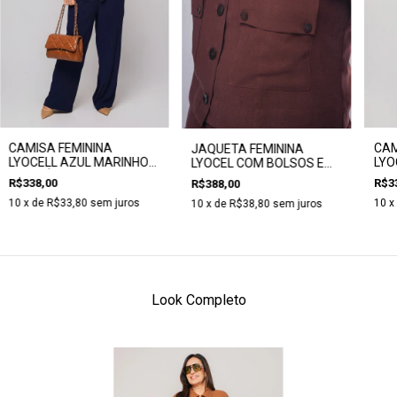
CAMISA FEMININA
CAM
JAQUETA FEMININA
LYOCELL AZUL MARINHO
LYO
LYOCEL COM BOLSOS E
COM ZÍPER - CLARA
COM
BOTÕES - CLARA ASSIS
R$338,00
R$3
R$388,00
ASSIS
ASS
10
x de
R$33,80
sem juros
10
x
10
x de
R$38,80
sem juros
Look Completo