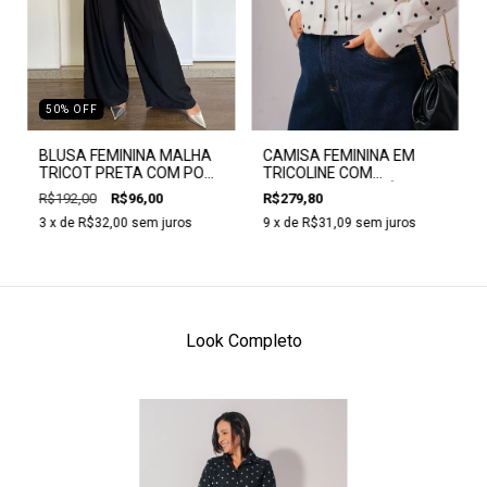
50
%
OFF
CAMISA FEMININA EM
BLUSA FEMININA MALHA
TRICOLINE COM
TRICOT PRETA COM POÁ
DETALHES EM POÁ -
BRANCO - CLARA ASSIS
R$279,80
R$192,00
R$96,00
CLARA ASSIS
9
x de
R$31,09
sem juros
3
x de
R$32,00
sem juros
Look Completo