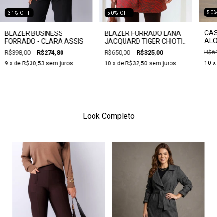
50
50
%
OFF
31
%
OFF
CAS
BLAZER FORRADO LANA
BLAZER BUSINESS
ALO
JACQUARD TIGER CHIOTI -
FORRADO - CLARA ASSIS
MAR
CLARA ASSIS
R$69
R$650,00
R$325,00
R$398,00
R$274,80
CLA
10
x
10
x de
R$32,50
sem juros
9
x de
R$30,53
sem juros
Look Completo