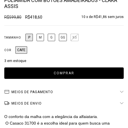
POLIAMIDA COM BOTÕES AMADEIRADOS - CLARA
ASSIS
R$599,80
R$418,60
10
x de
R$41,86
sem juros
P
M
G
GG
XG
TAMANHO
CAFE
COR
3
em estoque
MEIOS DE PAGAMENTO
MEIOS DE ENVIO
O conforto da malha com a elegância da alfaiataria.
O Casaco 31700 é a escolha ideal para quem busca uma