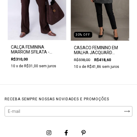
30
%
OFF
CALÇA FEMININA
CASACO FEMININO EM
MARROM SFILATA -
MALHA JACQUARD
CLARA ASSIS
FORRADO E COM CINTO -
R$310,00
R$598,00
R$418,60
CLARA ASSIS
10
x de
R$31,00
sem juros
10
x de
R$41,86
sem juros
RECEBA SEMPRE NOSSAS NOVIDADES E PROMOÇÕES