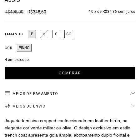
R$498,00
R$348,60
10
x de
R$34,86
sem juros
P
M
G
GG
TAMANHO
PINHO
COR
4
em estoque
MEIOS DE PAGAMENTO
MEIOS DE ENVIO
Jaqueta feminina cropped confeccionada em leather birrin, na
elegante cor verde militar ou oliva. O design exclusivo em estilo
trench coat apresenta gola ampla, abotoamento duplo frontal e