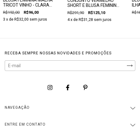
CONJUNTO VERMELHO
ILH
TRICOT VINHO - CLARA
SHORT E BLUSA FEMININA
ASS
ASSIS
- CLARA ASSIS
R$18
R$192,00
R$96,00
R$291,90
R$125,10
3
x de
R$32,00
sem juros
4
x de
R$31,28
sem juros
RECEBA SEMPRE NOSSAS NOVIDADES E PROMOÇÕES
NAVEGAÇÃO
ENTRE EM CONTATO