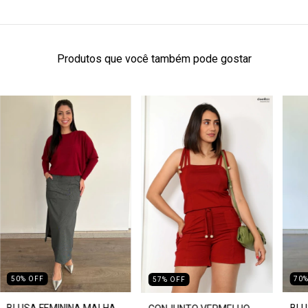
Produtos que você também pode gostar
70
50
%
OFF
57
%
OFF
BLU
BLUSA FEMININA MALHA