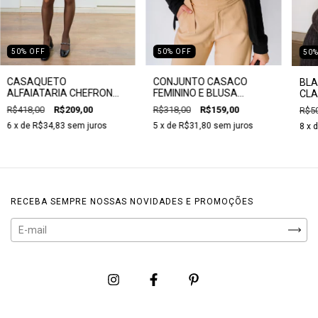
50
%
OFF
50
%
OFF
50
CASAQUETO
CONJUNTO CASACO
BLA
ALFAIATARIA CHEFRON
FEMININO E BLUSA
CLA
PRETO E MARROM -
FEMININA MALHA TRICOT
R$418,00
R$209,00
R$318,00
R$159,00
R$50
CLARA ASSIS
PRETA - CLARA ASSIS
6
x de
R$34,83
sem juros
5
x de
R$31,80
sem juros
8
x 
RECEBA SEMPRE NOSSAS NOVIDADES E PROMOÇÕES