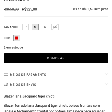
R$650,00
R$325,00
10
x de
R$32,50
sem juros
P
M
G
GG
TAMANHO
COR
2
em estoque
MEIOS DE PAGAMENTO
MEIOS DE ENVIO
Blazer lana Jacquard tiger chioti
Blazer forrado lana Jacquard tiger chioti, bolsos frontais com
lapela e fechamento frontal por botões
.
Uma peça para aquecer