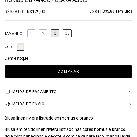
R$358,00
R$179,00
5
x de
R$35,80
sem juros
P
M
G
GG
TAMANHO
COR
2
em estoque
MEIOS DE PAGAMENTO
MEIOS DE ENVIO
Blusa linen riviera listrado em homus e branco
Blusa em tecido linen riviera listrado nas cores homus e branco,
gola com babadinho e decote V com faixa para laço, manga larga