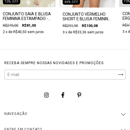
70
70
%
OFF
66
%
OFF
CO
CONJUNTO SAIA E BLUSA
CONJUNTO VERMELHO
ERG
FEMININA ESTAMPADO -
SHORT E BLUSA FEMININA
ASS
CLARA ASSIS
- CLARA ASSIS
R$37
R$270,00
R$81,00
R$291,90
R$100,08
3
x 
2
x de
R$40,50
sem juros
3
x de
R$33,36
sem juros
RECEBA SEMPRE NOSSAS NOVIDADES E PROMOÇÕES
NAVEGAÇÃO
ENTRE EM CONTATO