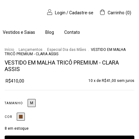
Login
/
Cadastre-se
Carrinho
(
0
)
Vestidos e Saias
Blog
Contato
Início
.
Lançamentos
.
Especial Dia das Mães
.
VESTIDO EM MALHA
TRICÔ PREMIUM - CLARA ASSIS
VESTIDO EM MALHA TRICÔ PREMIUM - CLARA
ASSIS
R$410,00
10
x de
R$41,00
sem juros
M
TAMANHO
COR
8
em estoque