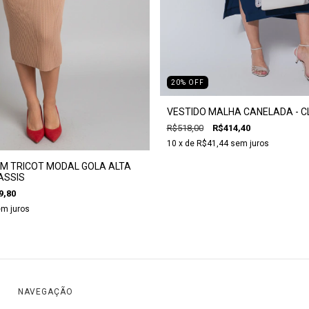
20
%
OFF
VESTIDO MALHA CANELADA - C
R$518,00
R$414,40
10
x de
R$41,44
sem juros
 EM TRICOT MODAL GOLA ALTA
ASSIS
9,80
m juros
NAVEGAÇÃO