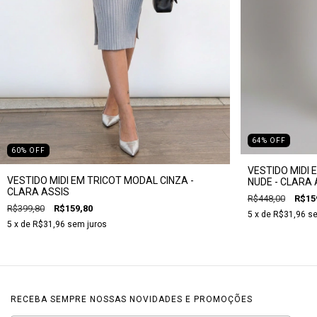
64
%
OFF
60
%
OFF
VESTIDO MIDI
VESTIDO MIDI EM TRICOT MODAL CINZA -
NUDE - CLARA 
CLARA ASSIS
R$448,00
R$15
R$399,80
R$159,80
5
x de
R$31,96
se
5
x de
R$31,96
sem juros
RECEBA SEMPRE NOSSAS NOVIDADES E PROMOÇÕES