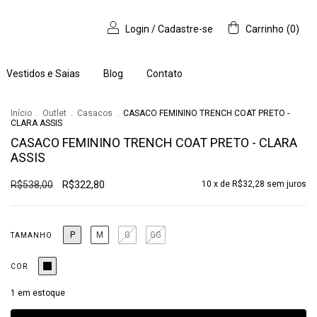
Login
/
Cadastre-se
Carrinho
(
0
)
Vestidos e Saias
Blog
Contato
Início
.
Outlet
.
Casacos
.
CASACO FEMININO TRENCH COAT PRETO -
CLARA ASSIS
CASACO FEMININO TRENCH COAT PRETO - CLARA
ASSIS
R$538,00
R$322,80
10
x de
R$32,28
sem juros
P
M
G
GG
TAMANHO
COR
1
em estoque