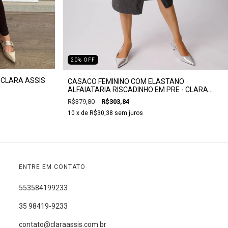
20
%
OFF
 CLARA ASSIS
CASACO FEMININO COM ELASTANO
ALFAIATARIA RISCADINHO EM PRE - CLARA
ASSIS
R$379,80
R$303,84
10
x de
R$30,38
sem juros
ENTRE EM CONTATO
553584199233
35 98419-9233
contato@claraassis.com.br