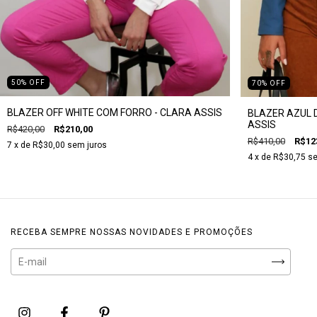
50
%
OFF
70
%
OFF
BLAZER OFF WHITE COM FORRO - CLARA ASSIS
BLAZER AZUL 
ASSIS
R$420,00
R$210,00
R$410,00
R$12
7
x de
R$30,00
sem juros
4
x de
R$30,75
se
RECEBA SEMPRE NOSSAS NOVIDADES E PROMOÇÕES