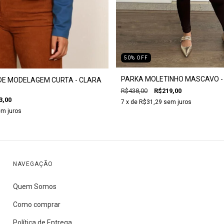
50
%
OFF
PARKA MOLETINHO MASCAVO -
DE MODELAGEM CURTA - CLARA
R$438,00
R$219,00
3,00
7
x de
R$31,29
sem juros
m juros
NAVEGAÇÃO
Quem Somos
Como comprar
Política de Entrega